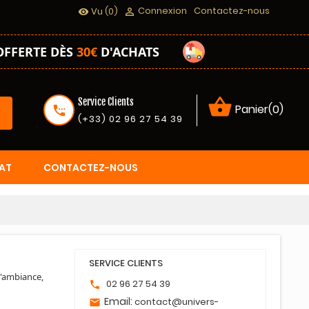
Connexion
Contactez-nous
Vu
(0)

visibility
OFFERTE DÈS
30€
D'ACHATS
shopping_basket
Service Clients
Panier(0)
settings_phone
(+33) 02 96 27 54 39
AT
CONTACTEZ-NOUS
SERVICE CLIENTS
d'ambiance,
02 96 27 54 39
phone
Email:
contact@univers-
email