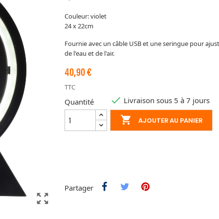
Couleur: violet
24 x 22cm
Fournie avec un câble USB et une seringue pour ajust
de l'eau et de l'air.
40,90 €
TTC

Livraison sous 5 à 7 jours
Quantité

AJOUTER AU PANIER
Partager
zoom_out_map