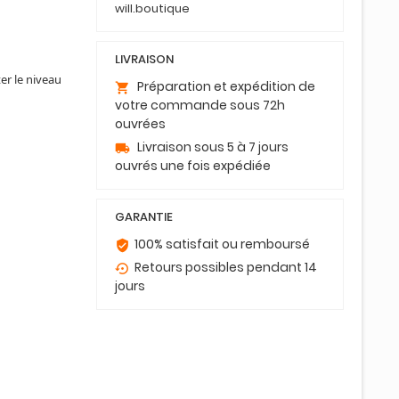
will.boutique
LIVRAISON
er le niveau
Préparation et expédition de
shopping_cart
votre commande sous 72h
ouvrées
Livraison sous 5 à 7 jours
local_shipping
ouvrés une fois expédiée
GARANTIE
100% satisfait ou remboursé
verified_user
Retours possibles pendant 14
settings_backup_restore
jours