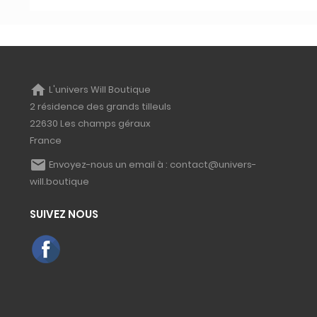
home
L'univers Will Boutique
2 résidence des grands tilleuls
22630 Les champs géraux
France
email
Envoyez-nous un email à :
contact@univers-
will.boutique
SUIVEZ NOUS