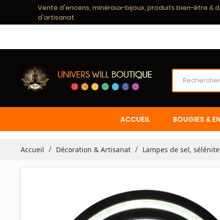
Vente d'encens, minéraux-bijoux, produits bien-être & 
d'artisanat.
ACCUEIL
BOUGIES & E
Accueil
Décoration & Artisanat
Lampes de sel, sélénite