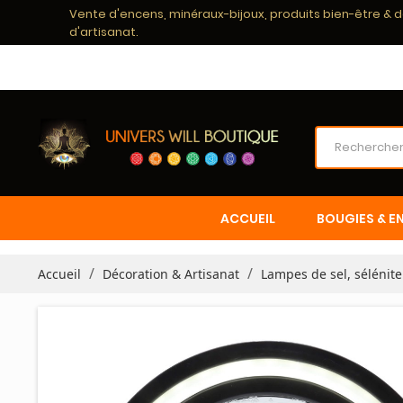
Vente d'encens, minéraux-bijoux, produits bien-être & 
d'artisanat.
ACCUEIL
BOUGIES & E
Accueil
Décoration & Artisanat
Lampes de sel, sélénite