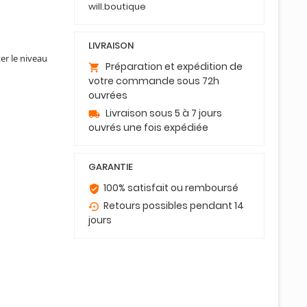
will.boutique
LIVRAISON
er le niveau
Préparation et expédition de
shopping_cart
votre commande sous 72h
ouvrées
Livraison sous 5 à 7 jours
local_shipping
ouvrés une fois expédiée
GARANTIE
100% satisfait ou remboursé
verified_user
Retours possibles pendant 14
settings_backup_restore
jours