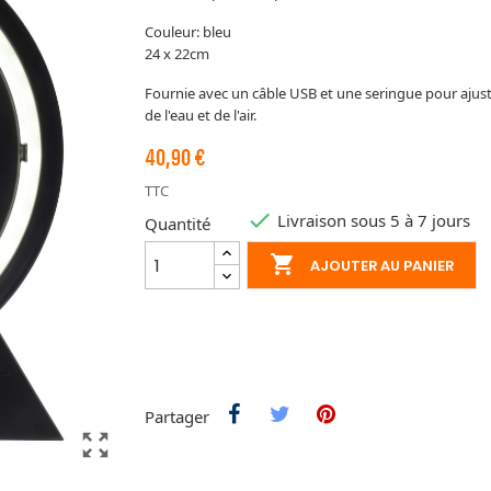
Couleur: bleu
24 x 22cm
Fournie avec un câble USB et une seringue pour ajust
de l'eau et de l'air.
40,90 €
TTC

Livraison sous 5 à 7 jours
Quantité

AJOUTER AU PANIER
Partager
zoom_out_map