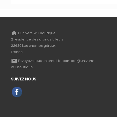
home
L'univers Will Boutique
2 résidence des grands tilleuls
22630 Les champs géraux
France
email
Envoyez-nous un email à :
contact@univers-
will.boutique
SUIVEZ NOUS