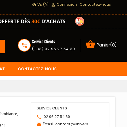
Connexion
Contactez-nous
Vu
(0)

visibility
OFFERTE DÈS
30€
D'ACHATS
shopping_basket
Service Clients
Panier(0)
settings_phone
(+33) 02 96 27 54 39
AT
CONTACTEZ-NOUS
SERVICE CLIENTS
d'ambiance,
02 96 27 54 39
phone
Email:
contact@univers-
email
er !