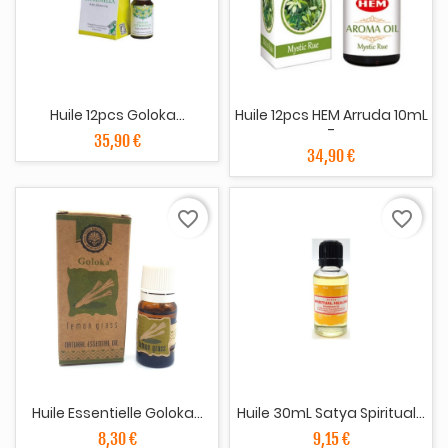
Huile 12pcs Goloka...
Huile 12pcs HEM Arruda 10mL
-
35,90 €
34,90 €
favorite_border
favorite_border
Huile Essentielle Goloka...
Huile 30mL Satya Spiritual...
8,30 €
9,15 €