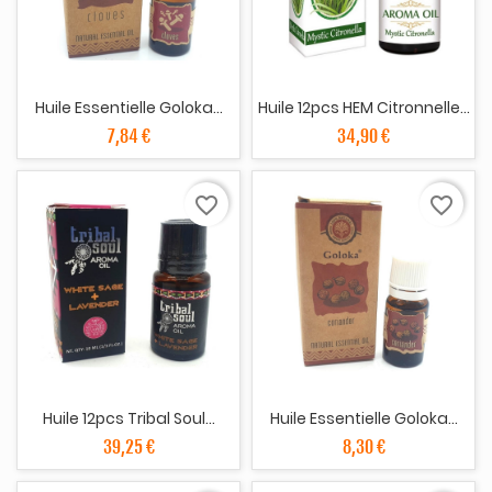
Huile Essentielle Goloka...
Huile 12pcs HEM Citronnelle...
7,84 €
34,90 €
favorite_border
favorite_border
Huile 12pcs Tribal Soul...
Huile Essentielle Goloka...
39,25 €
8,30 €