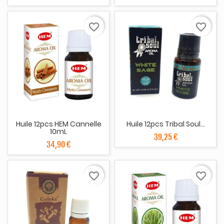
favorite_border
favorite_border
Huile 12pcs HEM Cannelle
Huile 12pcs Tribal Soul...
10mL
39,25 €
34,90 €
favorite_border
favorite_border