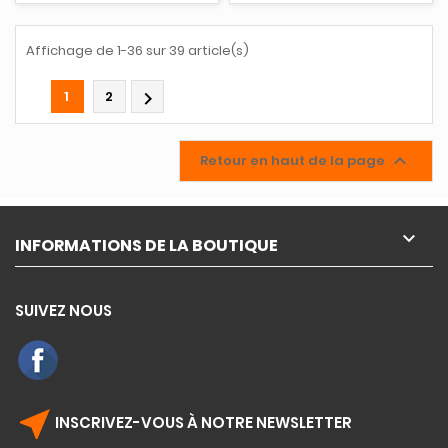
Affichage de 1-36 sur 39 article(s)
1
2


Retour en haut de la page

INFORMATIONS DE LA BOUTIQUE
SUIVEZ NOUS
near_me
INSCRIVEZ-VOUS À NOTRE NEWSLETTER