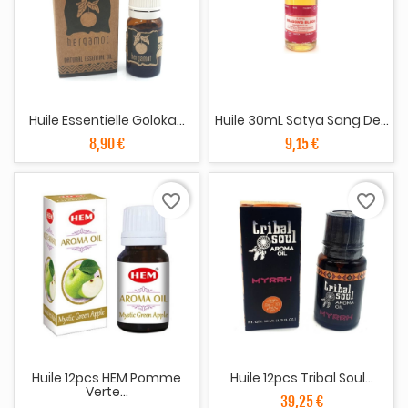
Huile Essentielle Goloka...
Huile 30mL Satya Sang De...
8,90 €
9,15 €
favorite_border
favorite_border
Huile 12pcs HEM Pomme
Huile 12pcs Tribal Soul...
Verte...
39,25 €