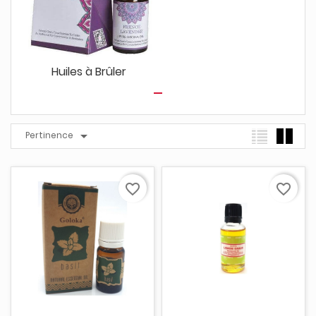
Huiles à Brûler

Pertinence
favorite_border
favorite_border