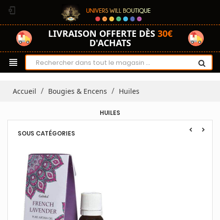
phonelink_setup
LIVRAISON OFFERTE DÈS
30€
D'ACHATS
view_headline
Accueil
Bougies & Encens
Huiles
HUILES
SOUS CATÉGORIES