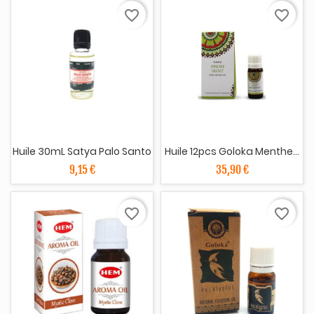
favorite_border
favorite_border
Huile 30mL Satya Palo Santo
Huile 12pcs Goloka Menthe...
9,15 €
35,90 €
favorite_border
favorite_border