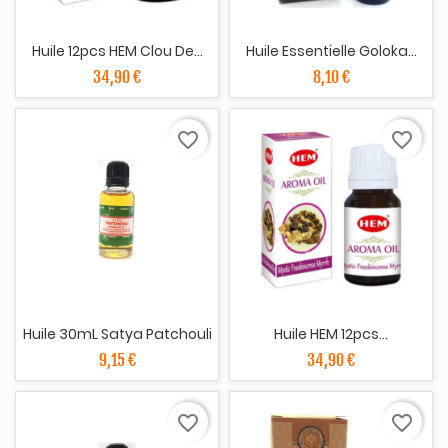
Huile 12pcs HEM Clou De...
Huile Essentielle Goloka...
34,90 €
8,10 €
favorite_border
favorite_border
Huile 30mL Satya Patchouli
Huile HEM 12pcs...
9,15 €
34,90 €
favorite_border
favorite_border