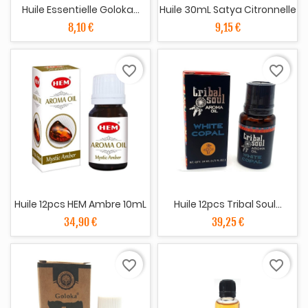
Huile Essentielle Goloka...
Huile 30mL Satya Citronnelle
8,10 €
9,15 €
favorite_border
favorite_border
Huile 12pcs HEM Ambre 10mL
Huile 12pcs Tribal Soul...
34,90 €
39,25 €
favorite_border
favorite_border