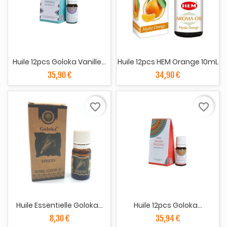
Huile 12pcs Goloka Vanille...
Huile 12pcs HEM Orange 10mL
35,90 €
34,90 €
favorite_border
favorite_border
Huile Essentielle Goloka...
Huile 12pcs Goloka...
8,30 €
35,94 €