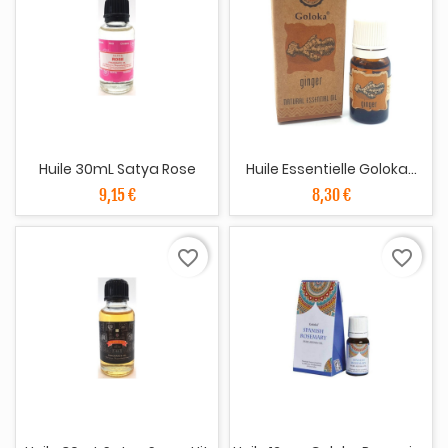
Huile 30mL Satya Rose
Huile Essentielle Goloka...
9,15 €
8,30 €
favorite_border
favorite_border