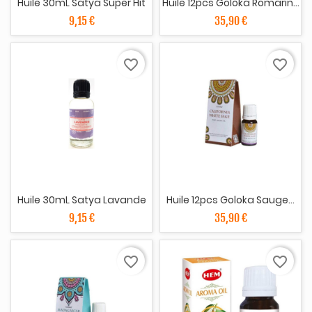
Huile 30mL Satya Super Hit
Huile 12pcs Goloka Romarin...
9,15 €
35,90 €
favorite_border
favorite_border
Huile 30mL Satya Lavande
Huile 12pcs Goloka Sauge...
9,15 €
35,90 €
favorite_border
favorite_border