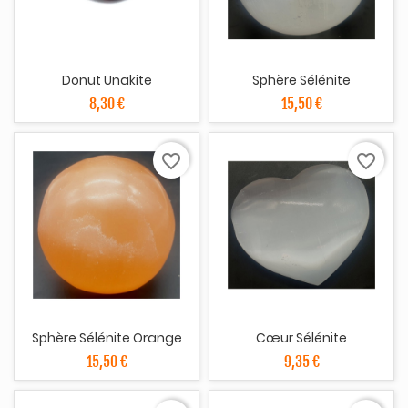
Donut Unakite
Sphère Sélénite
8,30 €
15,50 €
favorite_border
favorite_border
Sphère Sélénite Orange
Cœur Sélénite
15,50 €
9,35 €