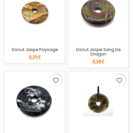
Donut Jaspe Paysage
Donut Jaspe Sang De
Dragon
8,25 €
8,50 €
favorite_border
favorite_border