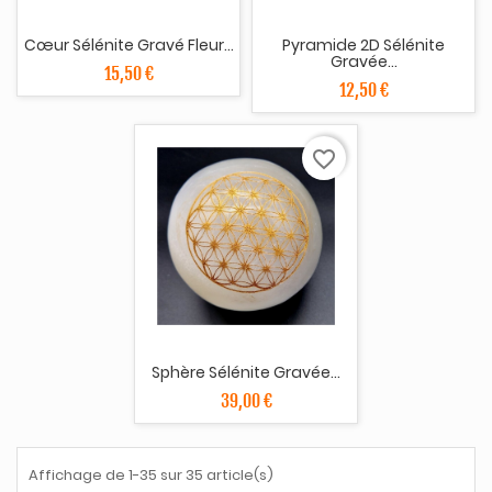
Cœur Sélénite Gravé Fleur...
Pyramide 2D Sélénite
Gravée...
15,50 €
12,50 €
favorite_border
Sphère Sélénite Gravée...
39,00 €
Affichage de 1-35 sur 35 article(s)