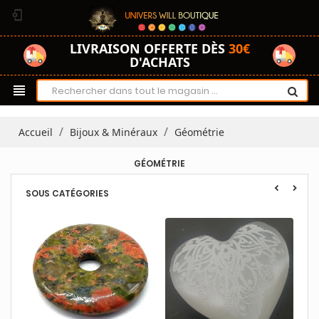
phonelink_setup
LIVRAISON OFFERTE DÈS
30€
D'ACHATS
view_headline
Accueil
Bijoux & Minéraux
Géométrie
GÉOMÉTRIE
SOUS CATÉGORIES