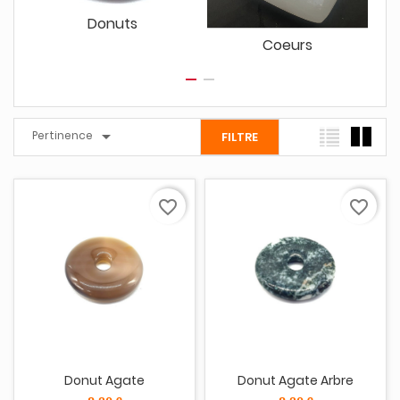
Donuts
Coeurs

Pertinence
FILTRE
favorite_border
favorite_border
Donut Agate
Donut Agate Arbre