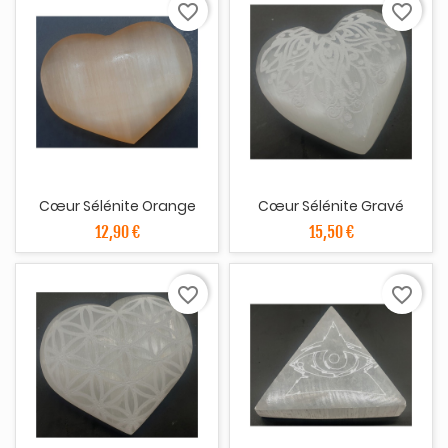
favorite_border
favorite_border
Cœur Sélénite Orange
Cœur Sélénite Gravé
12,90 €
15,50 €
favorite_border
favorite_border