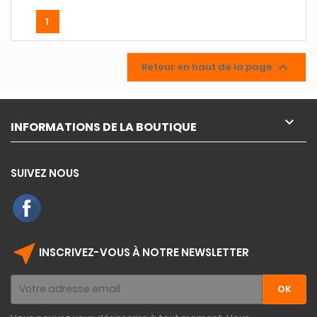
1

Retour en haut de la page

INFORMATIONS DE LA BOUTIQUE
SUIVEZ NOUS
near_me
INSCRIVEZ-VOUS À NOTRE NEWSLETTER