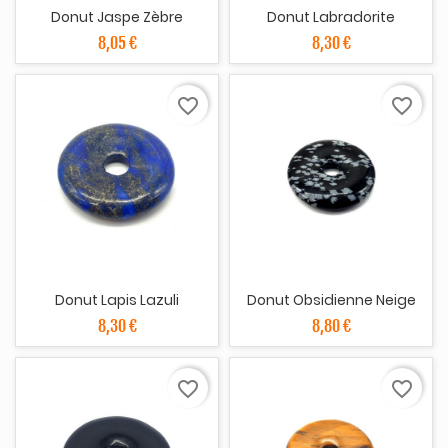
Donut Jaspe Zèbre
Donut Labradorite
8,05 €
8,30 €
favorite_border
favorite_border
Donut Lapis Lazuli
Donut Obsidienne Neige
8,30 €
8,80 €
favorite_border
favorite_border