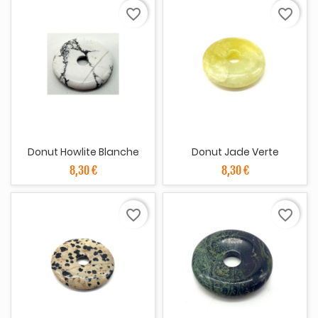
favorite_border
favorite_border
Donut Howlite Blanche
Donut Jade Verte
8,30 €
8,30 €
favorite_border
favorite_border