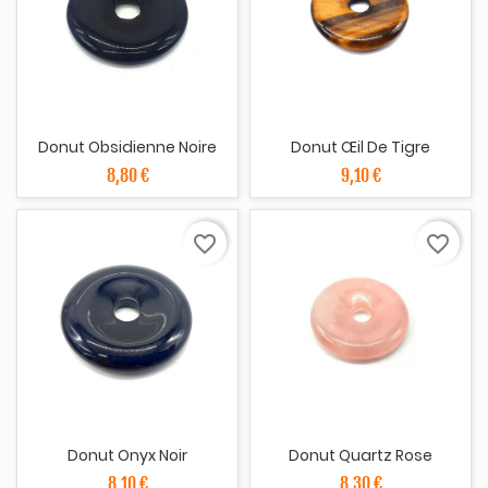
Donut Obsidienne Noire
Donut Œil De Tigre
8,80 €
9,10 €
favorite_border
favorite_border
Donut Onyx Noir
Donut Quartz Rose
8,10 €
8,30 €