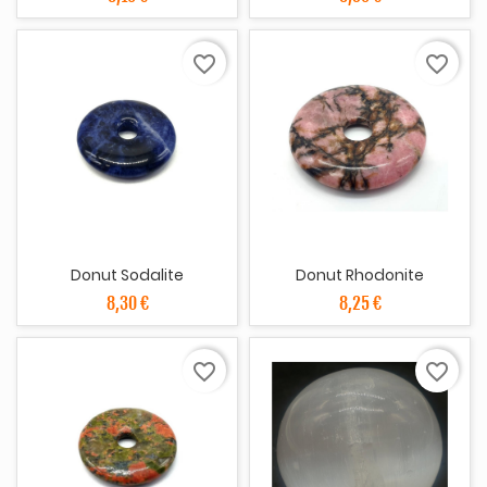
favorite_border
favorite_border
Donut Sodalite
Donut Rhodonite
8,30 €
8,25 €
favorite_border
favorite_border