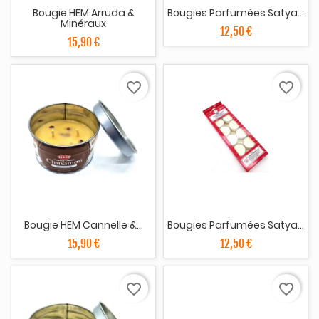
Bougie HEM Arruda &
Bougies Parfumées Satya...
Minéraux
12,50 €
15,90 €
favorite_border
favorite_border
Bougie HEM Cannelle &...
Bougies Parfumées Satya...
15,90 €
12,50 €
favorite_border
favorite_border