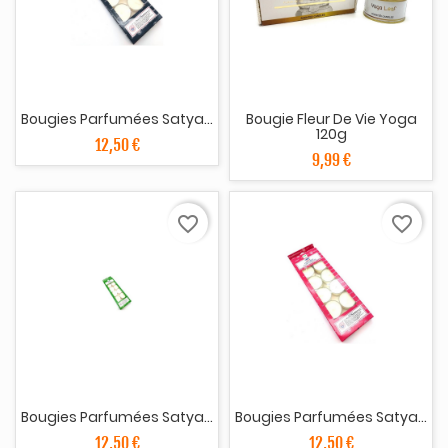
Bougies Parfumées Satya...
Bougie Fleur De Vie Yoga
120g
12,50 €
9,99 €
favorite_border
favorite_border
Bougies Parfumées Satya...
Bougies Parfumées Satya...
12,50 €
12,50 €