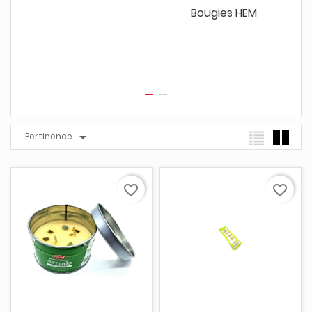
Bougies HEM

Pertinence
favorite_border
favorite_border