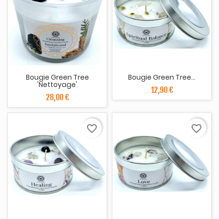
Bougie Green Tree
Bougie Green Tree...
'Nettoyage'
12,90 €
28,00 €
favorite_border
favorite_border