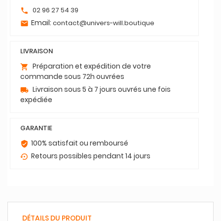
02 96 27 54 39
phone
Email:
contact@univers-will.boutique
email
LIVRAISON
Préparation et expédition de votre
shopping_cart
commande sous 72h ouvrées
Livraison sous 5 à 7 jours ouvrés une fois
local_shipping
expédiée
GARANTIE
100% satisfait ou remboursé
verified_user
Retours possibles pendant 14 jours
settings_backup_restore
DÉTAILS DU PRODUIT